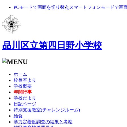
PCモードで画面を切り替え
スマートフォンモードで画
品川区立第四日野小学校
ホーム
校長室より
学校概要
年間行事
学校だより
日記ページ
特別支援教室(チャレンジルーム)
給食
学力定着度調査の結果と考察