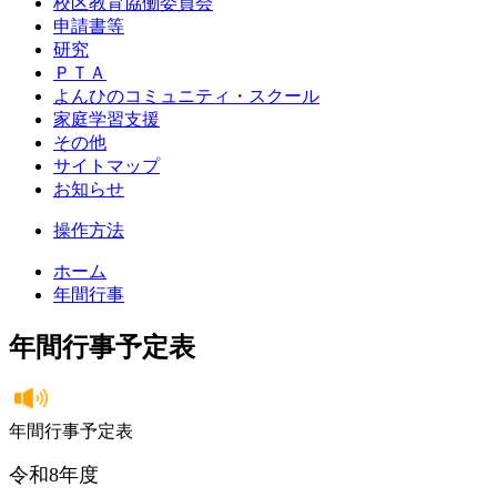
校区教育協働委員会
申請書等
研究
ＰＴＡ
よんひのコミュニティ・スクール
家庭学習支援
その他
サイトマップ
お知らせ
操作方法
ホーム
年間行事
年間行事予定表
年間行事予定表
令和8年度