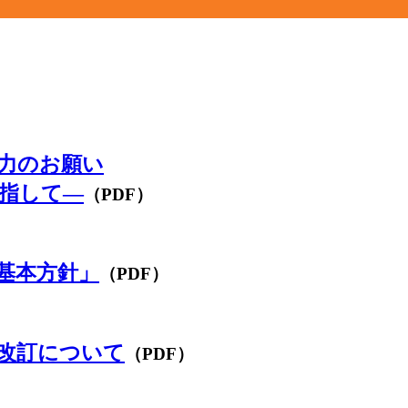
力のお願い
指して―
（PDF）
基本方針」
（PDF）
改訂について
（PDF）