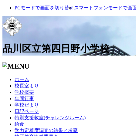
PCモードで画面を切り替え
スマートフォンモードで画
品川区立第四日野小学校
ホーム
校長室より
学校概要
年間行事
学校だより
日記ページ
特別支援教室(チャレンジルーム)
給食
学力定着度調査の結果と考察