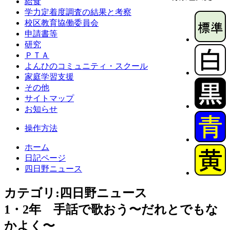
給食
学力定着度調査の結果と考察
校区教育協働委員会
申請書等
研究
ＰＴＡ
よんひのコミュニティ・スクール
家庭学習支援
その他
サイトマップ
お知らせ
操作方法
ホーム
日記ページ
四日野ニュース
カテゴリ:四日野ニュース
1・2年 手話で歌おう〜だれとでもな
かよく〜