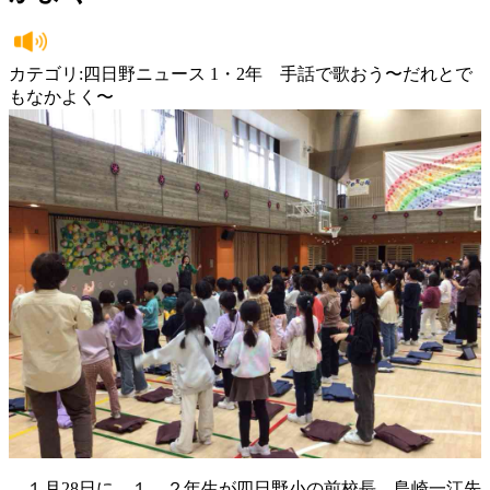
カテゴリ:四日野ニュース 1・2年 手話で歌おう〜だれとで
もなかよく〜
１月28日に、１、２年生が四日野小の前校長、島崎一江先