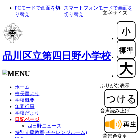
PCモードで画面を切
スマートフォンモードで画面を
文字サイズ
り替え
切り替え
品川区立第四日野小学校
ふりがな表示
ホーム
校長室より
学校概要
年間行事
音声読み上げ
学校だより
日記ページ
四日野ニュース
特別支援教室(チャレンジルーム)
背景色変更